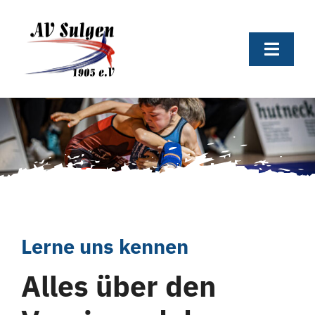
Skip
to
content
Toggle
Naviga
Home
Verein
News
Termine
Lerne uns kennen
Alles über den
Tabelle