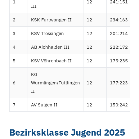
1
12
241:151
9
III
2
KSK Furtwangen II
12
234:163
7
3
KSV Trossingen
12
201:214
-
4
AB Aichhalden III
12
222:172
5
5
KSV Vöhrenbach II
12
175:235
-
KG
6
Wurmlingen/Tuttlingen
12
177:223
-
II
7
AV Sulgen II
12
150:242
-
Bezirksklasse Jugend 2025