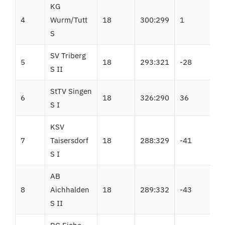
KG
4
Wurm/Tutt
18
300:299
1
S
SV Triberg
5
18
293:321
-28
S II
StTV Singen
6
18
326:290
36
S I
KSV
7
Taisersdorf
18
288:329
-41
S I
AB
8
Aichhalden
18
289:332
-43
S II