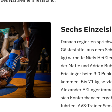
g des Nattheimers feststand.
Sechs Einzelsi
Danach regierten sprichw
Gästestaffel aus dem Sc
kg) wirbelte Niels Heißle
der Matte und Adrian Ruba
Frickinger beim 9:0 Punk
kommen. Bis 71 kg setzt
Alexander Eßlinger imme
sich Konterchancen ergab
führten. AVS-Trainer Sem