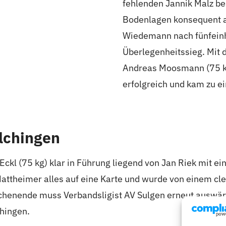
fehlenden Jannik Malz bes
Bodenlagen konsequent 
Wiedemann nach fünfein
Überlegenheitssieg. Mit 
Andreas Moosmann (75 k
erfolgreich und kam zu e
lchingen
kl (75 kg) klar in Führung liegend von Jan Riek mit ei
Nattheimer alles auf eine Karte und wurde von einem cl
nende muss Verbandsligist AV Sulgen erneut auswärts
hingen.