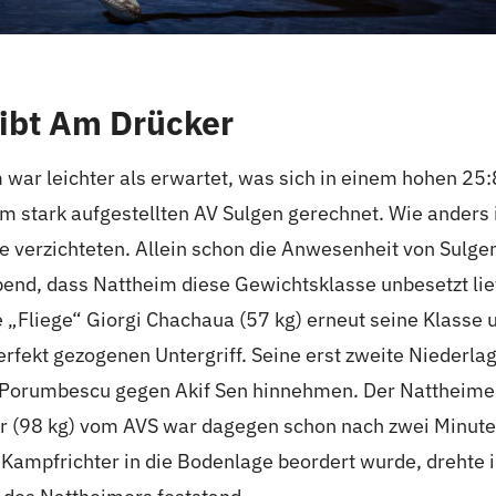
eibt Am Drücker
war leichter als erwartet, was sich in einem hohen 25:
 stark aufgestellten AV Sulgen gerechnet. Wie anders is
te verzichteten. Allein schon die Anwesenheit von Sulg
end, dass Nattheim diese Gewichtsklasse unbesetzt lie
e „Fliege“ Giorgi Chachaua (57 kg) erneut seine Klasse
fekt gezogenen Untergriff. Seine erst zweite Niederla
n Porumbescu gegen Akif Sen hinnehmen. Der Nattheimer
er (98 kg) vom AVS war dagegen schon nach zwei Minute
ampfrichter in die Bodenlage beordert wurde, drehte ih